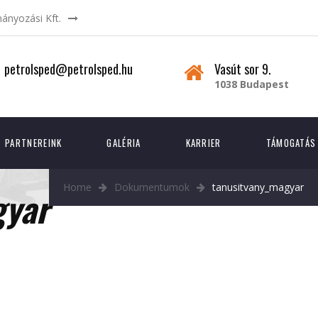
mányozási Kft.
petrolsped@petrolsped.hu
Vasút sor 9.
1038 Budapest
PARTNEREINK
GALÉRIA
KARRIER
TÁMOGATÁS
Home
Dokumentumok
tanusitvany_magyar
gyar