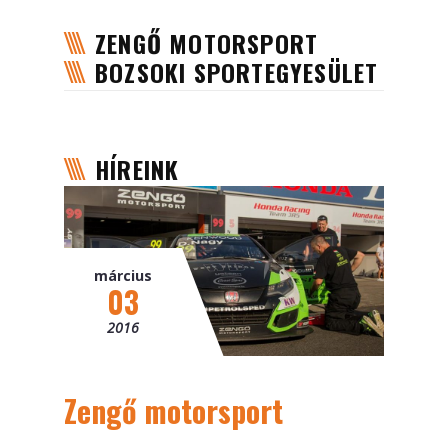
Karrier
ZENGŐ MOTORSPORT
BOZSOKI SPORTEGYESÜLET
Támogatás
Kapcsolat
HÍREINK
Közúti szállítmányozás
Vasúti szállítmányozás
Nyelv:
március
03
Magyar
2016
English
Zengő motorsport