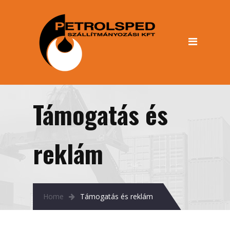
Információk
Rólunk
Dokumentumok
Adatvédelmi tájékoztató
(GDPR info)
Támogatás és
Cégadatok
Szolgáltatásaink
reklám
Közúti szállítmányozás
Vasúti szállítmányozás
Home
Támogatás és reklám
Partnereink
Galéria