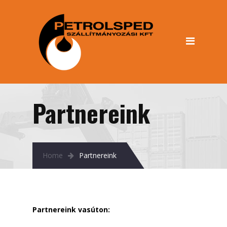
Információk
Rólunk
Dokumentumok
Adatvédelmi tájékoztató
(GDPR info)
Partnereink
Cégadatok
Szolgáltatásaink
Home
Partnereink
Közúti szállítmányozás
Vasúti szállítmányozás
Partnereink
Partnereink vasúton:
Galéria