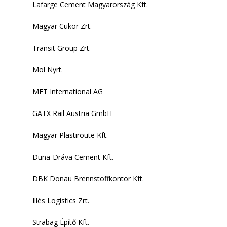
Lafarge Cement Magyarország Kft.
Karrier
Magyar Cukor Zrt.
Támogatás
Transit Group Zrt.
Kapcsolat
Mol Nyrt.
Közúti szállítmányozás
MET International AG
Vasúti szállítmányozás
GATX Rail Austria GmbH
Nyelv:
Magyar Plastiroute Kft.
Magyar
Duna-Dráva Cement Kft.
English
DBK Donau Brennstoffkontor Kft.
Illés Logistics Zrt.
Strabag Építő Kft.