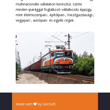
multinacionális vállalaton keresztül, szinte
minden iparággal foglalkozó vállalkozás éppúgy,
mint élelmiszeripari-, építőipari-, mezőgazdasági-,
vegyipari-, autóipari- és egyéb cégek.
Made with
by
GeriSoft
.