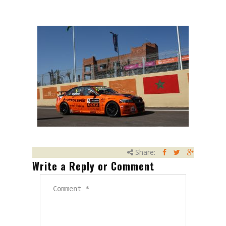
Karrier
Támogatás
Kapcsolat
Közúti szállítmányozás
Vasúti szállítmányozás
Nyelv:
Magyar
Share:
Write a Reply or Comment
English